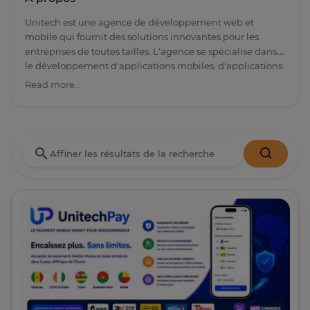
Unitech est une agence de développement web et
mobile qui fournit des solutions innovantes pour les
entreprises de toutes tailles. L'agence se spécialise dans
le développement d'applications mobiles, d'applications
web, de sites web, de logiciels sur mesure et de solutions
Read more...
de commerce électronique.