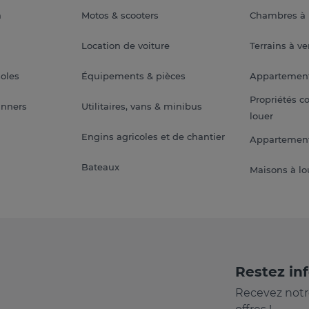
a
Motos & scooters
Chambres à 
Location de voiture
Terrains à v
soles
Équipements & pièces
Appartemen
Propriétés c
anners
Utilitaires, vans & minibus
louer
Engins agricoles et de chantier
Appartement
Bateaux
Maisons à lo
Restez in
Recevez notr