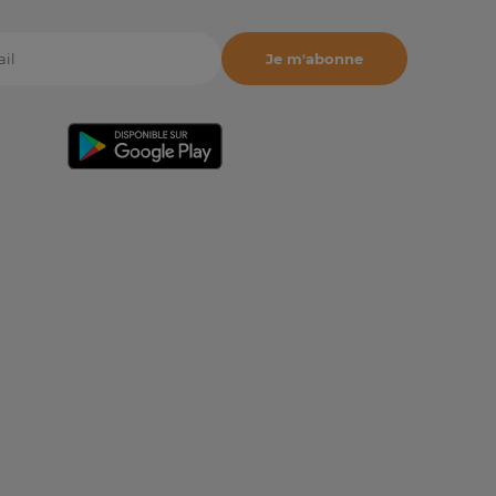
Je m'abonne
il