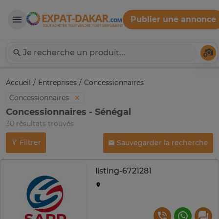
Publier une annonce
Expat-Dakar
Té
Accueil
Entreprises
Concessionnaires
Concessionnaires
Concessionnaires - Sénégal
30 résultats trouvés
Filtrer
Sauvegarder la recherche
listing-6721281