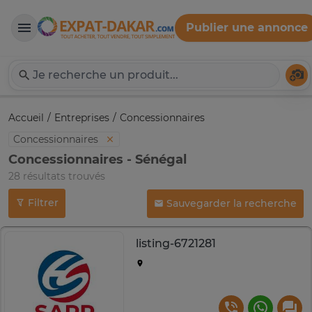
Publier une annonce
Expat-Dakar
Té
Accueil
Entreprises
Concessionnaires
Concessionnaires
Concessionnaires - Sénégal
28 résultats trouvés
Filtrer
Sauvegarder la recherche
listing-6721281