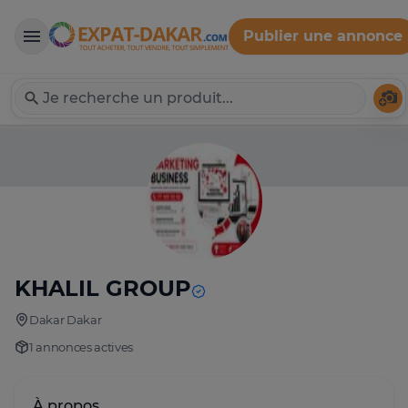
Publier une annonce
Expat-Dakar
Té
KHALIL GROUP
Dakar Dakar
1 annonces actives
À propos