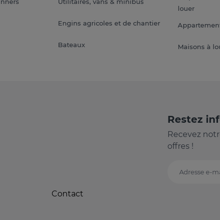
anners
Utilitaires, vans & minibus
louer
Engins agricoles et de chantier
Appartement
Bateaux
Maisons à lo
Restez in
Recevez notr
offres !
Adresse e-ma
Contact