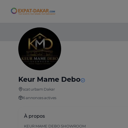
Expat-Dakar
Keur Mame Debo
scat urbam Dakar
6 annonces actives
À propos
KEUR MAME DEBO SHOWROOM