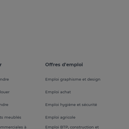
r
Offres d'emploi
endre
Emploi graphisme et design
louer
Emploi achat
endre
Emploi hygiène et sécurité
ts meublés
Emploi agricole
ommerciales à
Emploi BTP, construction et