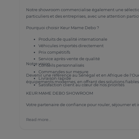
Notre showroom commercialise également une sélectio
particuliers et des entreprises, avec une attention particul
Pourquoi choisir Keur Mame Debo ?
Produits de qualité internationale
Véhicules importés directement
Prix compétitifs
Service après-vente de qualité
Notre vision
Conseils personnalisés
Commandes sur mesure
Devenir une référence au Sénégal et en Afrique de l'Oue
Livraison rapide
équipements modernes, en offrant des solutions fiables,
Satisfaction client au cœur de nos priorités
KEUR MAME DEBO SHOWROOM
Votre partenaire de confiance pour rouler, séjourner et i
Read more...