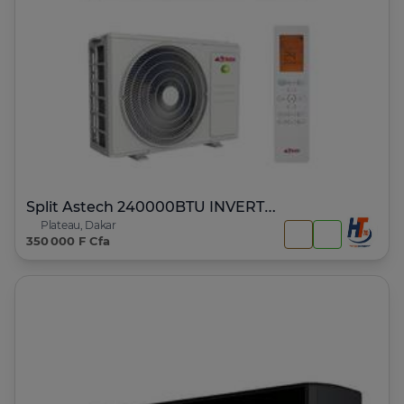
Split Astech 240000BTU INVERTER +wifi 24BTF11
Plateau, Dakar
350 000 F Cfa