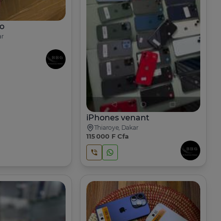
o
ar
iPhones venant
Thiaroye, Dakar
115 000 F Cfa