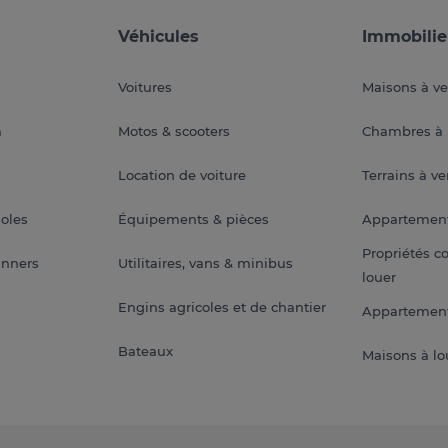
Véhicules
Immobilie
Voitures
Maisons à v
a
Motos & scooters
Chambres à 
Location de voiture
Terrains à v
soles
Équipements & pièces
Appartemen
Propriétés c
anners
Utilitaires, vans & minibus
louer
Engins agricoles et de chantier
Appartement
Bateaux
Maisons à lo