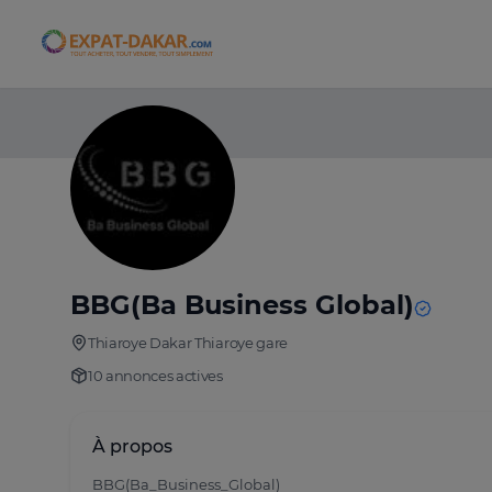
Expat-Dakar
BBG(Ba Business Global)
Thiaroye Dakar Thiaroye gare
10 annonces actives
À propos
BBG(Ba_Business_Global)