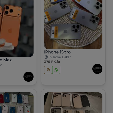
iPhone 15pro
Thiaroye, Dakar
ro Max
375 F Cfa
ar