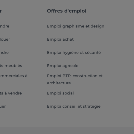
r
Offres d'emploi
endre
Emploi graphisme et design
louer
Emploi achat
endre
Emploi hygiène et sécurité
ts meublés
Emploi agricole
ommerciales à
Emploi BTP, construction et
architecture
s à vendre
Emploi social
uer
Emploi conseil et stratégie