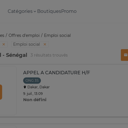
Catégories
Boutiques
Promo
es
Offres d'emploi
Emploi social
Emploi social
l - Sénégal
3 résultats trouvés
APPEL A CANDIDATURE H/F
ONG 3S
Dakar, Dakar
9. juil., 13:09
Non défini