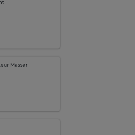
nt
keur Massar