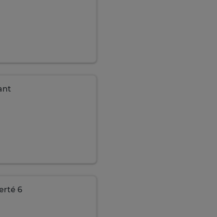
ant
erté 6