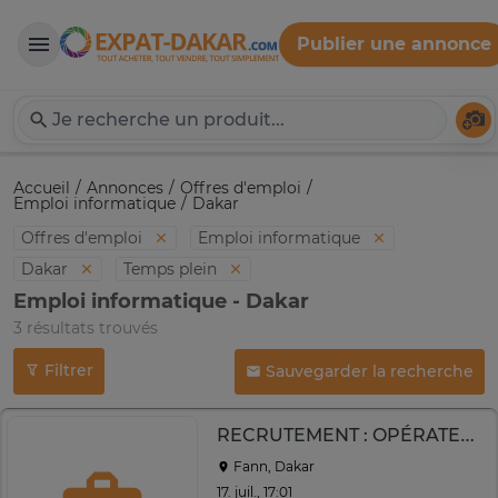
Publier une annonce
Expat-Dakar
Té
Accueil
Annonces
Offres d'emploi
Emploi informatique
Dakar
Offres d'emploi
Emploi informatique
Dakar
Temps plein
Emploi informatique - Dakar
3 résultats trouvés
Filtrer
Sauvegarder la recherche
RECRUTEMENT : OPÉRATEUR DE SAISIE (H/F)
Fann, Dakar
17. juil., 17:01