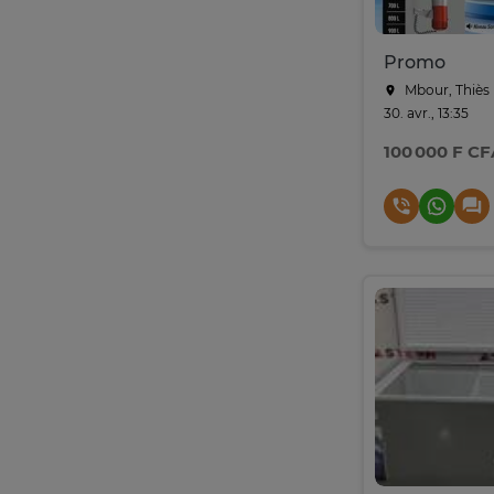
Promo
Mbour, Thiès
30. avr., 13:35
100 000 F CF