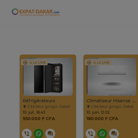
Expat-Dakar
A LA UNE
A LA UNE
Réfrigérateurs
Climatiseur Hisense Split AS-09CR
Cité keur gorgui, Dakar
Cité keur gorgui, Dakar
10. juil., 16:43
10. juin, 12:02
550 000 F CFA
180 000 F CFA