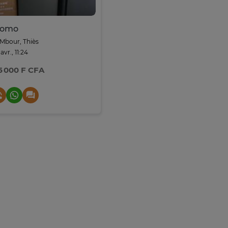
romo
Mbour, Thiès
avr., 11:24
5 000 F CFA