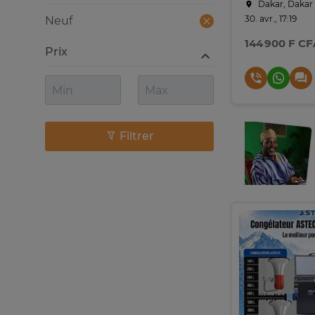
Dakar, Dakar
30. avr., 17:19
Neuf
144 900 F CF
Prix
Filtrer