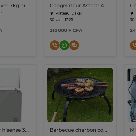
Machine a laver 7kg hisense
Congélateur Astech 400 l
Co
ar
Plateau, Dakar
30. avr., 17:25
30.
A
210 000 F CFA
24
Congélateur hisense 300 litre
Barbecue charbon compact acier noir