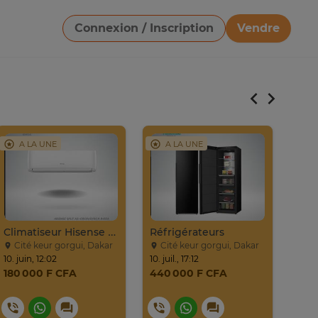
Connexion / Inscription
Vendre
Télécharger une image
A LA UNE
A LA UNE
A
Climatiseur Hisense Split AS-09CR
Réfrigérateurs
Réfr
Cité keur gorgui, Dakar
Cité keur gorgui, Dakar
Ci
10. juin, 12:02
10. juil., 17:12
10. ju
180 000 F CFA
440 000 F CFA
550