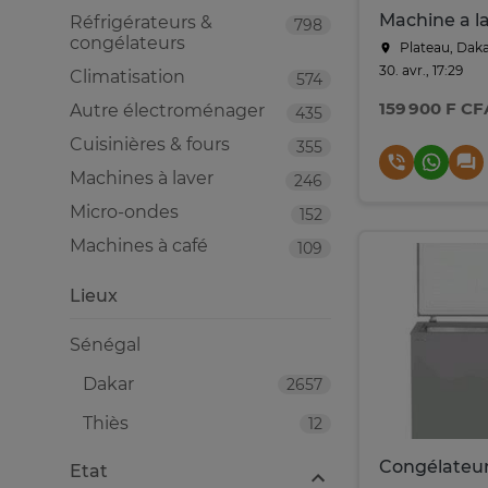
Réfrigérateurs &
798
congélateurs
Plateau, Dak
30. avr., 17:29
Climatisation
574
159 900 F CF
Autre électroménager
435
Cuisinières & fours
355
Machines à laver
246
Micro-ondes
152
Machines à café
109
Lieux
Sénégal
Dakar
2657
Thiès
12
Etat