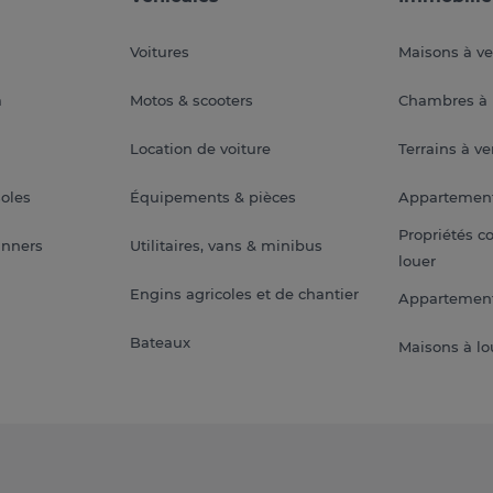
Voitures
Maisons à v
a
Motos & scooters
Chambres à 
Location de voiture
Terrains à v
soles
Équipements & pièces
Appartemen
Propriétés c
anners
Utilitaires, vans & minibus
louer
Engins agricoles et de chantier
Appartement
Bateaux
Maisons à lo