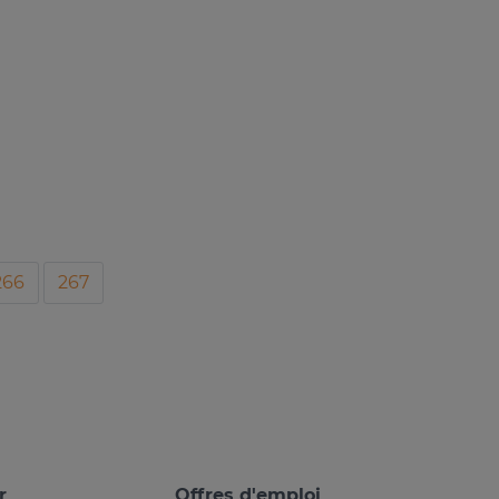
266
267
r
Offres d'emploi