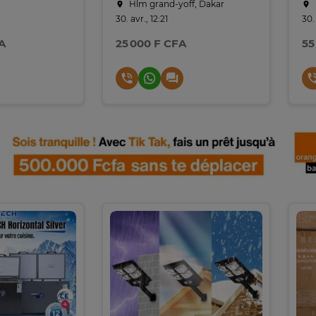
Hlm grand-yoff, Dakar
30. avr., 12:21
30. 
A
25 000 F CFA
55