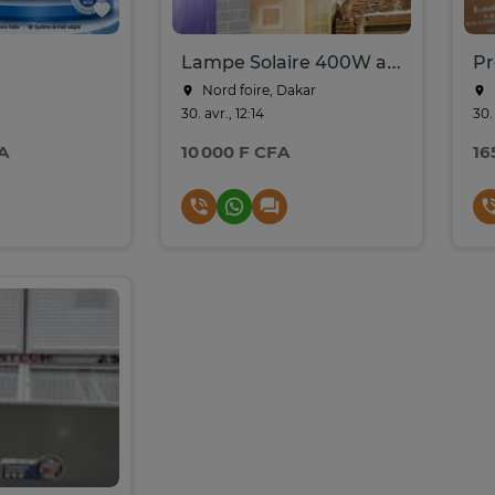
Lampe Solaire 400W avec Détecteur de Mouvement
P
Nord foire, Dakar
30. avr., 12:14
30. 
A
10 000 F CFA
16