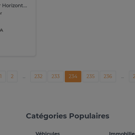
Congélateur Horizontal ASTECH 600L
ar
FA
1
2
...
232
233
234
235
236
...
Catégories Populaires
Véhicules
Immobilie