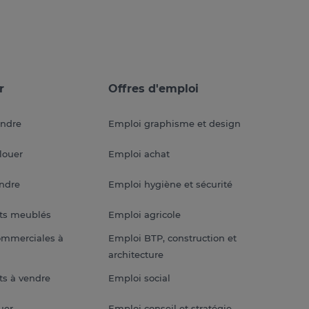
r
Offres d'emploi
endre
Emploi graphisme et design
louer
Emploi achat
endre
Emploi hygiène et sécurité
ts meublés
Emploi agricole
ommerciales à
Emploi BTP, construction et
architecture
s à vendre
Emploi social
uer
Emploi conseil et stratégie