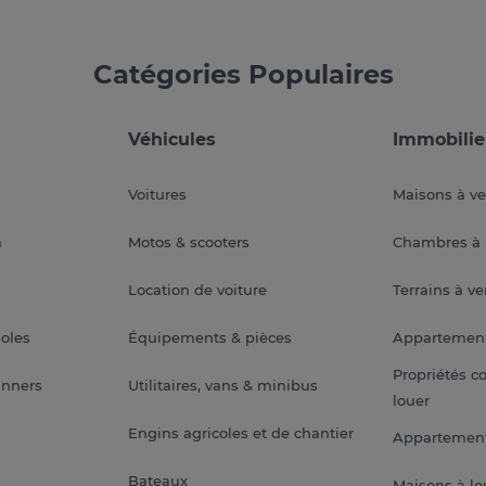
Catégories Populaires
Véhicules
Immobilie
Voitures
Maisons à v
a
Motos & scooters
Chambres à 
Location de voiture
Terrains à v
soles
Équipements & pièces
Appartemen
Propriétés c
anners
Utilitaires, vans & minibus
louer
Engins agricoles et de chantier
Appartement
Bateaux
Maisons à lo