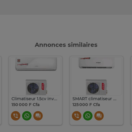
Annonces similaires
Climatiseur 1.5cv inverter smart technologie
SMART climatiseur mural split blanc silencieux
150 000 F Cfa
125 000 F Cfa