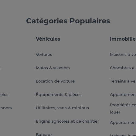
Catégories Populaires
Véhicules
Immobilie
Voitures
Maisons à v
a
Motos & scooters
Chambres à 
Location de voiture
Terrains à v
soles
Équipements & pièces
Appartemen
Propriétés c
anners
Utilitaires, vans & minibus
louer
Engins agricoles et de chantier
Appartement
Bateaux
Maisons à lo