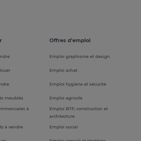
r
Offres d'emploi
endre
Emploi graphisme et design
louer
Emploi achat
endre
Emploi hygiène et sécurité
ts meublés
Emploi agricole
ommerciales à
Emploi BTP, construction et
architecture
s à vendre
Emploi social
uer
Emploi conseil et stratégie