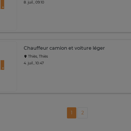
8. juil., 09:10
Chauffeur camion et voiture léger
Thiès, Thiès
4. juil., 10:47
1
2