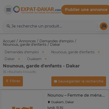
Publier une annonce
Expat-Dakar
Té
Accueil
Annonces
Demandes d’emploi
Nounous, garde d’enfants
Dakar
Demandes d’emploi
Nounous, garde d’enfants
Dakar
Ouakam
Nounous, garde d’enfants - Dakar
16 résultats trouvés
Filtrer
Sauvegarder la recherche
Nounou – Femme de ménage sérieuse | Remplacement garanti
Ouakam, Dakar
lundi, 15:30