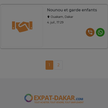
Nounou et garde enfants
Ouakam, Dakar
4. juil., 17:29
1
2