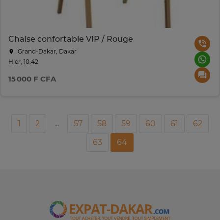
Chaise confortable VIP / Rouge
Grand-Dakar, Dakar
Hier, 10:42
15 000 F CFA
1
2
...
57
58
59
60
61
62
63
64