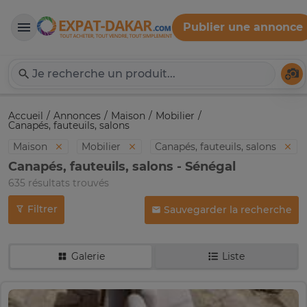
Publier une annonce
Expat-Dakar
Té
Accueil
Annonces
Maison
Mobilier
Canapés, fauteuils, salons
Maison
Mobilier
Canapés, fauteuils, salons
Canapés, fauteuils, salons - Sénégal
635 résultats trouvés
Filtrer
Sauvegarder la recherche
Galerie
Liste