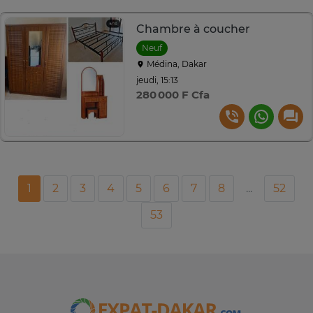
Chambre à coucher
Neuf
Médina, Dakar
jeudi, 15:13
280 000 F Cfa
1
2
3
4
5
6
7
8
...
52
53