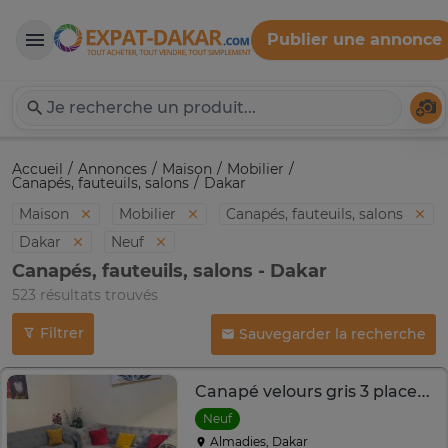
Publier une annonce
Expat-Dakar
Té
Accueil
Annonces
Maison
Mobilier
Canapés, fauteuils, salons
Dakar
Maison
Mobilier
Canapés, fauteuils, salons
Dakar
Neuf
Canapés, fauteuils, salons - Dakar
523 résultats trouvés
Filtrer
Sauvegarder la recherche
Canapé velours gris 3 places style Chesterfield
Neuf
Almadies, Dakar