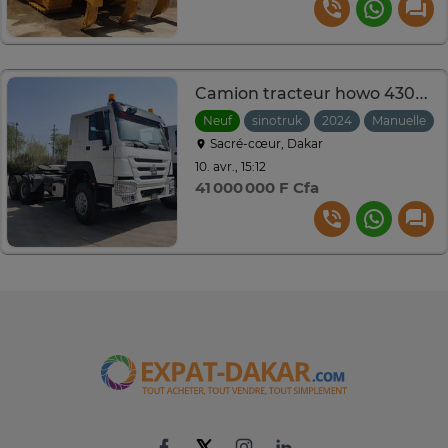
Camion tracteur howo 430hp
Neuf
sinotruk
2024
Manuelle
Sacré-cœur, Dakar
10. avr., 15:12
41 000 000 F Cfa