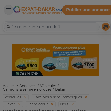
Publier une annonce
Expat-Dakar
Té
Accueil
Annonces
Véhicules
Camions & semi-remorques
Dakar
Véhicules
Camions & semi-remorques
Dakar
Sacré-cœur
Neuf