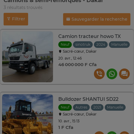
Camions & semi-remorques - Dakar
3 résultats trouvés
Filtrer
Sauvegarder la recherche
Camion tracteur howo TX
Neuf
sinotruk
2024
Manuelle
Sacré-cœur, Dakar
20. avr., 12:46
46 000 000 F Cfa
Bulldozer SHANTUI SD22
Neuf
Autres
2021
Manuelle
Sacré-cœur, Dakar
10. avr., 15:13
1 F Cfa