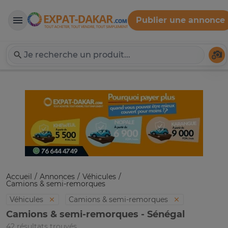
Publier une annonce
Expat-Dakar
Té
Accueil
Annonces
Véhicules
Camions & semi-remorques
Véhicules
Camions & semi-remorques
Camions & semi-remorques - Sénégal
42 résultats trouvés