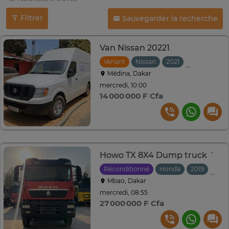
Filtrer
Sauvegarder la recherche
Van Nissan 20221
Venant
Nissan
2021
Automatiqu
Médina, Dakar
mercredi, 10:00
14 000 000 F Cfa
Howo TX 8X4 Dump truck ´
Réconditionné
Honda
2019
Manu
Mbao, Dakar
mercredi, 08:55
27 000 000 F Cfa