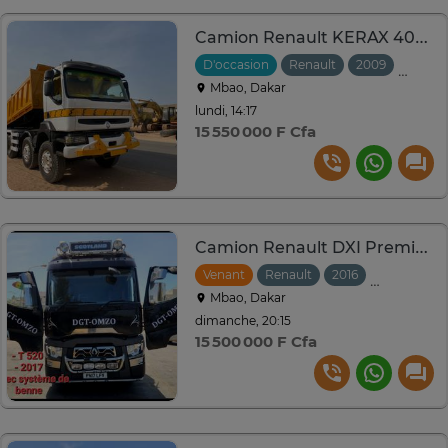
Camion Renault KERAX 400 12 Roues
D'occasion
Renault
2009
Manuel
Mbao, Dakar
lundi, 14:17
15 550 000 F Cfa
Camion Renault DXI Premium dgt omzo
Venant
Renault
2016
Automatiq
Mbao, Dakar
dimanche, 20:15
15 500 000 F Cfa