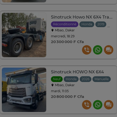
Sinotruck Howo NX 6X4 Tractor truck ´
Réconditionné
Honda
2019
Manu
Mbao, Dakar
mercredi, 18:29
20 300 000 F Cfa
Sinotruck HOWO NX 6X4
Neuf
Honda
2026
Manuelle
Mbao, Dakar
mardi, 11:05
20 800 000 F Cfa