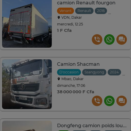
camion Renault fourgon
Venant
Renault
2016
Automatiq
VDN, Dakar
mercredi, 12:25
1 F Cfa
Camion Shacman
D'occasion
Ssangyong
2024
Man
Mbao, Dakar
dimanche, 17:06
38 000 000 F Cfa
Dongfeng camion poids lourd grande capacité blanc