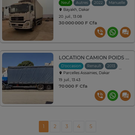
Neuf
Autres
2022
Manuelle
Bayakh, Dakar
20. juil., 13:08
30 000 000 F Cfa
LOCATION CAMION POIDS LOURD BACHE
D'occasion
Renault
2013
Manuel
Parcelles Assainies, Dakar
19. juil., 13:43
70 000 F Cfa
1
2
3
4
5