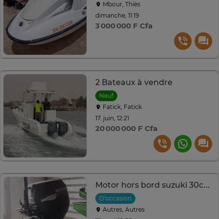
Mbour, Thiès
dimanche, 11:19
3 000 000 F Cfa
2 Bateaux à vendre
Neuf
Fatick, Fatick
17. juin, 12:21
20 000 000 F Cfa
Motor hors bord suzuki 30cv 4 tps
D'occasion
Autres, Autres