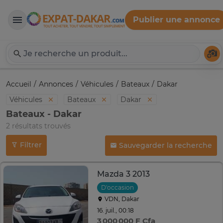
Publier une annonce
Expat-Dakar
Té
Accueil
Annonces
Véhicules
Bateaux
Dakar
Véhicules
Bateaux
Dakar
Bateaux - Dakar
2 résultats trouvés
Filtrer
Sauvegarder la recherche
Mazda 3 2013
D'occasion
VDN, Dakar
16. juil., 00:18
3 000 000 F Cfa