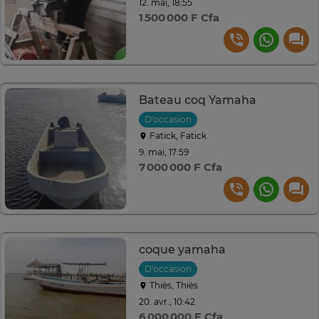
12. mai, 18:55
1 500 000 F Cfa
Bateau coq Yamaha
D'occasion
Fatick, Fatick
9. mai, 17:59
7 000 000 F Cfa
coque yamaha
D'occasion
Thiès, Thiès
20. avr., 10:42
6 000 000 F Cfa