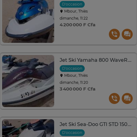
D'occasion
Mbour, Thiès
dimanche, 11:22
4 200 000 F Cfa
Jet Ski Yamaha 800 WaveRunner - 2010 - 90 CV
D'occasion
Mbour, Thiès
dimanche, 11:20
3 400 000 F Cfa
Jet Ski Sea-Doo GTI STD 1503 -
D'occasion