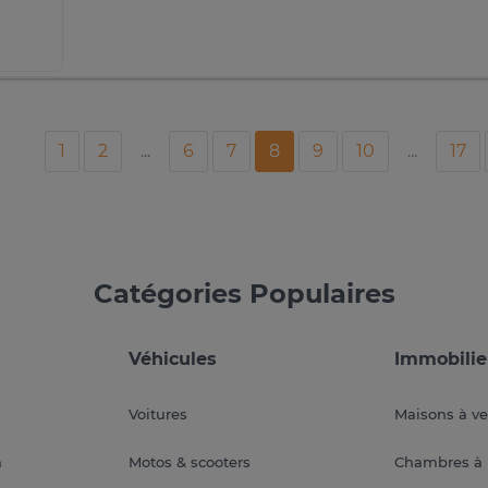
1
2
...
6
7
8
9
10
...
17
Catégories Populaires
Véhicules
Immobilie
Voitures
Maisons à v
a
Motos & scooters
Chambres à 