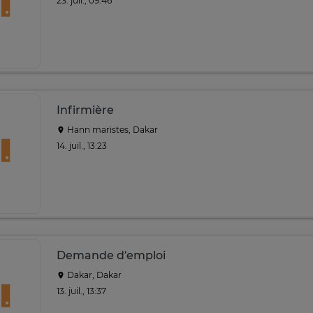
23. juil., 09:46
Infirmière
Hann maristes, Dakar
14. juil., 13:23
Demande d’emploi
Dakar, Dakar
13. juil., 13:37