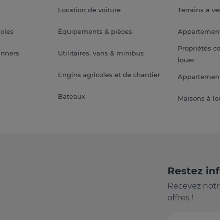
Location de voiture
Terrains à v
soles
Équipements & pièces
Appartemen
Propriétés c
anners
Utilitaires, vans & minibus
louer
Engins agricoles et de chantier
Appartement
Bateaux
Maisons à lo
Restez in
Recevez notr
offres !