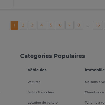
1
2
3
4
5
6
7
8
...
16
Catégories Populaires
Véhicules
Immobilie
Voitures
Maisons à v
a
Motos & scooters
Chambres à 
Location de voiture
Terrains à v