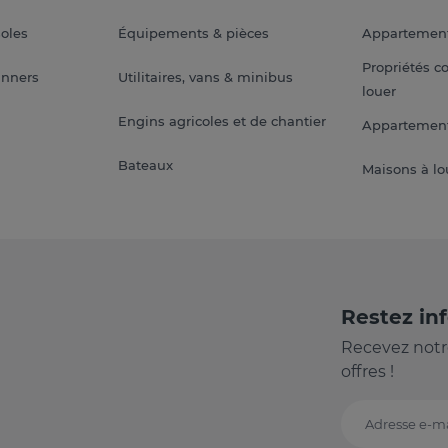
soles
Équipements & pièces
Appartemen
Propriétés c
anners
Utilitaires, vans & minibus
louer
Engins agricoles et de chantier
Appartement
Bateaux
Maisons à lo
Restez in
Recevez notr
offres !
Adresse e-ma