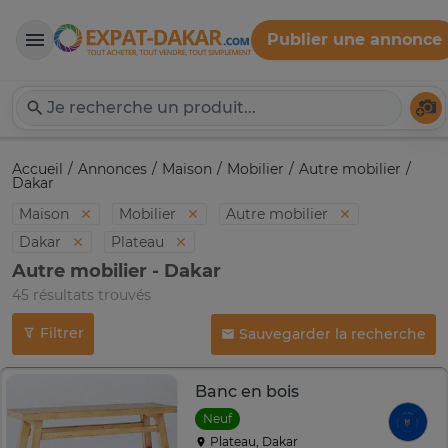
Publier une annonce
Expat-Dakar
Té
Accueil
Annonces
Maison
Mobilier
Autre mobilier
Dakar
Maison
Mobilier
Autre mobilier
Dakar
Plateau
Autre mobilier - Dakar
45 résultats trouvés
Filtrer
Sauvegarder la recherche
Banc en bois
Neuf
Plateau, Dakar