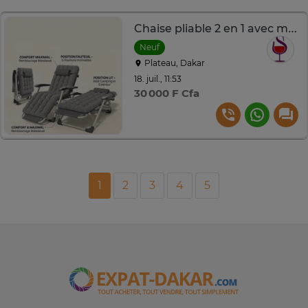
Chaise pliable 2 en 1 avec matelas confortable.
Neuf
Plateau, Dakar
18. juil., 11:53
30 000 F Cfa
1
2
3
4
5