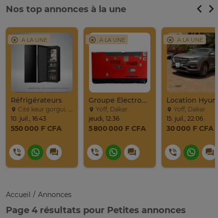
Nos top annonces à la une
A LA UNE
A LA UNE
A LA UNE
Réfrigérateurs
Groupe Électrogène 30 KVA
Cité keur gorgui, Dakar
Yoff, Dakar
Yoff, Dakar
10. juil., 16:43
jeudi, 12:36
15. juil., 22:06
550 000 F CFA
5 800 000 F CFA
30 000 F CFA
Accueil
Annonces
Page 4 résultats pour Petites annonces