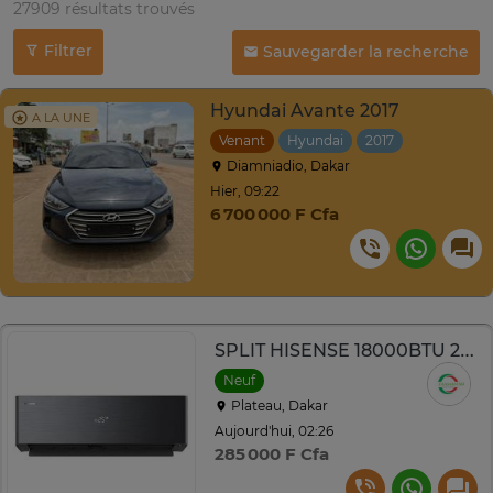
27909 résultats trouvés
Filtrer
Sauvegarder la recherche
Hyundai Avante 2017
A LA UNE
Venant
Hyundai
2017
Automatiq
Diamniadio, Dakar
Hier, 09:22
6 700 000 F Cfa
SPLIT HISENSE 18000BTU 2CV INVERTER WIFI R410 NOIR
Neuf
Plateau, Dakar
Aujourd'hui, 02:26
285 000 F Cfa