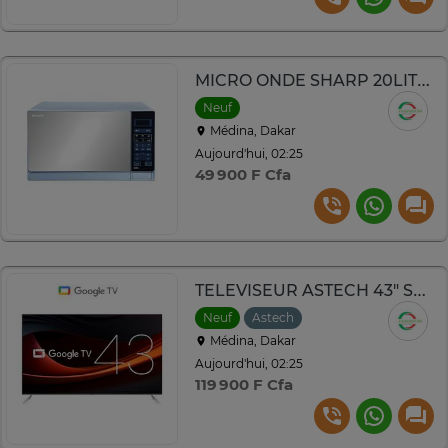
MICRO ONDE SHARP 20LITRES DIGITAL INOX R20MT(S)
Neuf
Médina, Dakar
Aujourd'hui, 02:25
49 900 F Cfa
TELEVISEUR ASTECH 43" SMART GOOGLE TV 43GT3027H/43GT3030HQ
Neuf
Astech
Médina, Dakar
Aujourd'hui, 02:25
119 900 F Cfa