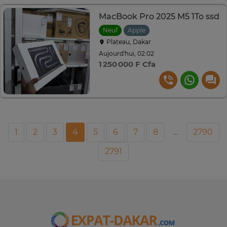
MacBook Pro 2025 M5 1To ssd
Neuf
Apple
Plateau, Dakar
Aujourd'hui, 02:02
1 250 000 F Cfa
1
2
3
4
5
6
7
8
...
2790
2791