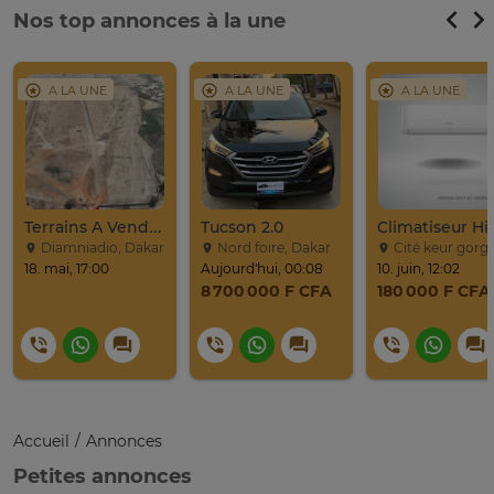
Nos top annonces à la une
A LA UNE
A LA UNE
A LA UNE
Terrains A Vendre / Emeral Prime City De Diamniadio
Tucson 2.0
Diamniadio, Dakar
Nord foire, Dakar
Cité keur gorgui, Da
18. mai, 17:00
Aujourd'hui, 00:08
10. juin, 12:02
8 700 000 F CFA
180 000 F CFA
Accueil
Annonces
Petites annonces