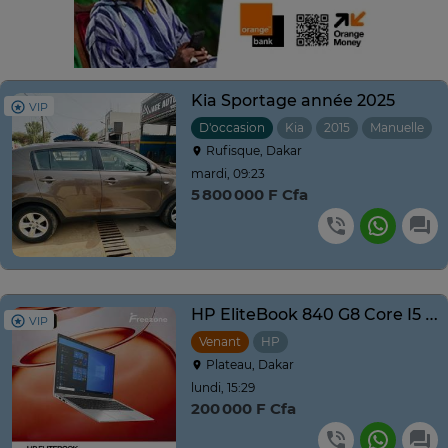
Kia Sportage année 2025
VIP
D'occasion
Kia
2015
Manuelle
Rufisque, Dakar
mardi, 09:23
5 800 000 F Cfa
HP EliteBook 840 G8 Core I5 8GO RAM 256Go SSD 14"
VIP
Venant
HP
Plateau, Dakar
lundi, 15:29
200 000 F Cfa