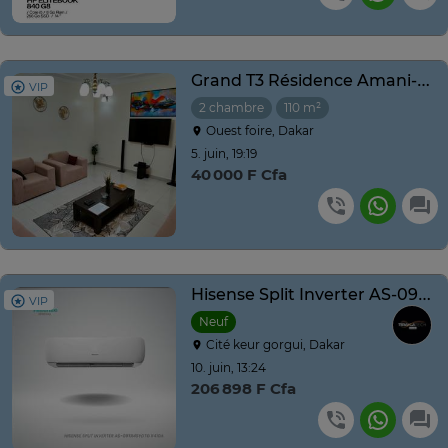
Grand T3 Résidence Amani-VDN Exclusive–2 Chambres, Parking
VIP
2 chambre
110 m²
Ouest foire, Dakar
5. juin, 19:19
40 000 F Cfa
Hisense Split Inverter AS-09TR
VIP
Neuf
Cité keur gorgui, Dakar
10. juin, 13:24
206 898 F Cfa