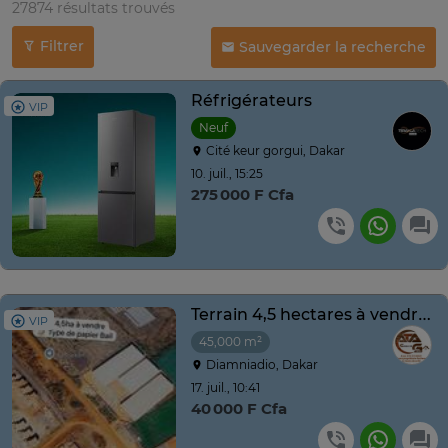
27874 résultats trouvés
Filtrer
Sauvegarder la recherche
Réfrigérateurs
VIP
Neuf
Cité keur gorgui, Dakar
10. juil., 15:25
275 000 F Cfa
Terrain 4,5 hectares à vendre à Diamniadio
VIP
45,000 m²
Diamniadio, Dakar
17. juil., 10:41
40 000 F Cfa