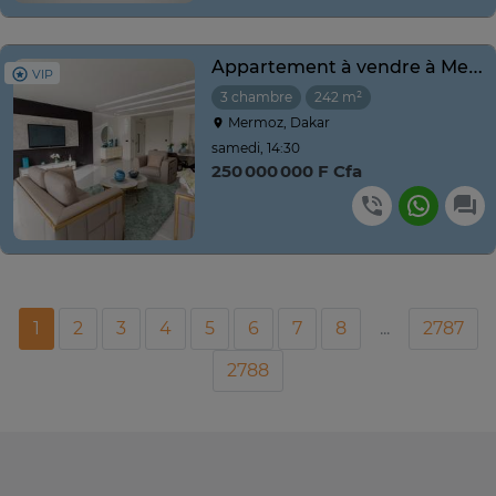
Appartement à vendre à Mermoz Dakar – Dernier étage
VIP
3 chambre
242 m²
Mermoz, Dakar
samedi, 14:30
250 000 000 F Cfa
1
2
3
4
5
6
7
8
...
2787
2788