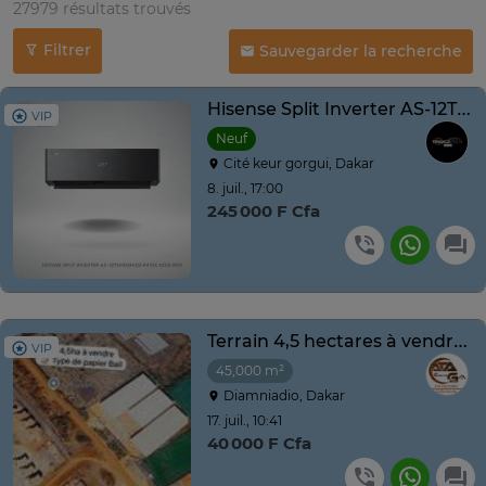
27979 résultats trouvés
Filtrer
Sauvegarder la recherche
Hisense Split Inverter AS-12TW4SLUHBB R410A Noir Wifi
VIP
Neuf
Cité keur gorgui, Dakar
8. juil., 17:00
245 000 F Cfa
Terrain 4,5 hectares à vendre à Diamniadio
VIP
45,000 m²
Diamniadio, Dakar
17. juil., 10:41
40 000 F Cfa