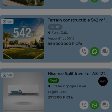
Terrain constructible 542 m² quartier résidentiel calme
VIP
542 m²
Fann, Dakar
Aujourd'hui, 00:16
950 000 000 F Cfa
Hisense Split Inverter AS-12TW4SLUHBW R410A Blanc Wifi
VIP
Neuf
Cité keur gorgui, Dakar
10. juin, 13:45
271 900 F Cfa