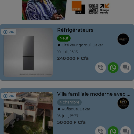
Réfrigérateurs
VIP
Neuf
Cité keur gorgui, Dakar
10. juil., 15:13
240 000 F Cfa
Villa familiale moderne avec jardin et loisirs
VIP
4 chambre
Rufisque, Dakar
16. juil., 15:37
50 000 F Cfa