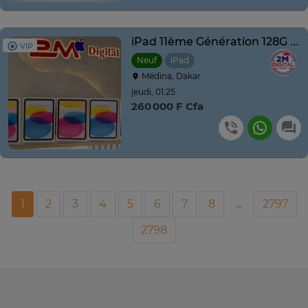
iPad 11ème Génération 128G 2025 Pink Neuf
VIP
Neuf
iPad
Médina, Dakar
jeudi, 01:25
260 000 F Cfa
1
2
3
4
5
6
7
8
...
2797
2798