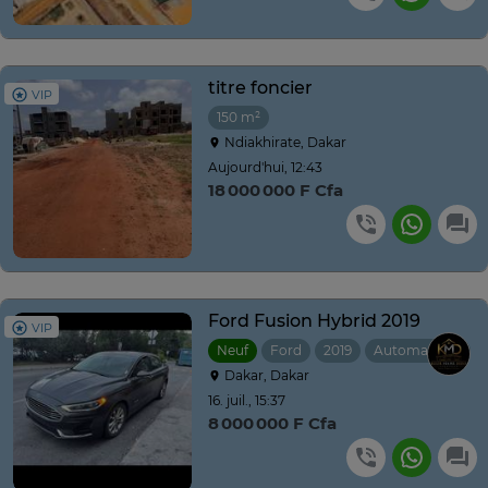
titre foncier
VIP
150 m²
Ndiakhirate, Dakar
Aujourd'hui, 12:43
18 000 000 F Cfa
Ford Fusion Hybrid 2019
VIP
Neuf
Ford
2019
Automatique
Dakar, Dakar
16. juil., 15:37
8 000 000 F Cfa