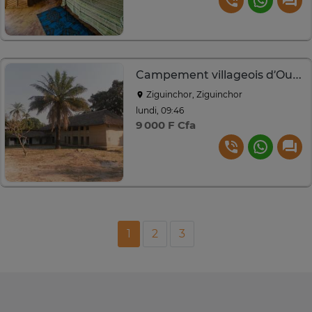
Campement villageois d’Oussouye
Ziguinchor, Ziguinchor
lundi, 09:46
9 000 F Cfa
1
2
3