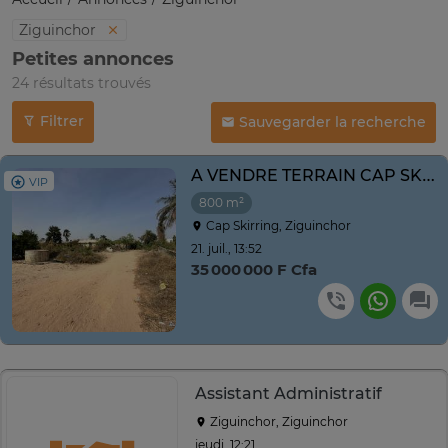
Ziguinchor
Petites annonces
24 résultats trouvés
Filtrer
Sauvegarder la recherche
A VENDRE TERRAIN CAP SKIRRING 800m2
VIP
800 m²
Cap Skirring, Ziguinchor
21. juil., 13:52
35 000 000 F Cfa
Assistant Administratif
Ziguinchor, Ziguinchor
jeudi, 12:21