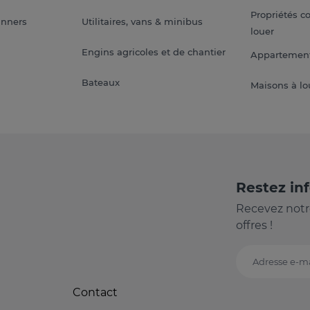
Propriétés c
anners
Utilitaires, vans & minibus
louer
Engins agricoles et de chantier
Appartement
Bateaux
Maisons à lo
Restez in
Recevez notr
offres !
Adresse e-ma
Contact