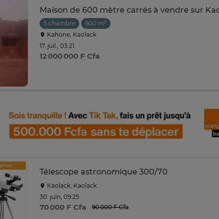
Maison de 600 mètre carrés à vendre sur Ka
5 chambre
600 m²
Kahone, Kaolack
17. juil., 03:21
12 000 000 F Cfa
Télescope astronomique 300/70
Kaolack, Kaolack
30. juin, 09:25
70 000 F Cfa
90 000 F Cfa