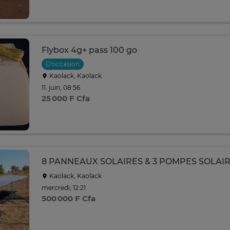
Flybox 4g+ pass 100 go
D'occasion
Kaolack, Kaolack
11. juin, 08:56
25 000 F Cfa
8 PANNEAUX SOLAIRES & 3 POMPES SOLAI
Kaolack, Kaolack
mercredi, 12:21
500 000 F Cfa