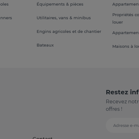
soles
Équipements & pièces
Appartemen
Propriétés c
anners
Utilitaires, vans & minibus
louer
Engins agricoles et de chantier
Appartement
Bateaux
Maisons à lo
Restez in
Recevez notr
offres !
Adresse e-ma