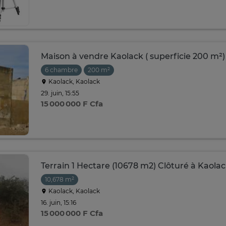
Maison à vendre Kaolack ( superficie 200 m²)
6 chambre
200 m²
Kaolack, Kaolack
29. juin, 15:55
15 000 000 F Cfa
Terrain 1 Hectare (10678 m2) Clôturé à Kaola
10,678 m²
Kaolack, Kaolack
16. juin, 15:16
15 000 000 F Cfa