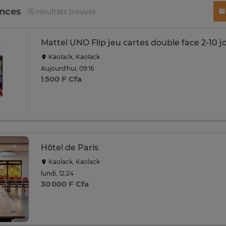
onces
16 résultats trouvés
Mattel UNO Flip jeu cartes double face 2-10 
Kaolack, Kaolack
Aujourd'hui, 09:16
1 500 F Cfa
Hôtel de Paris
Kaolack, Kaolack
lundi, 12:24
30 000 F Cfa