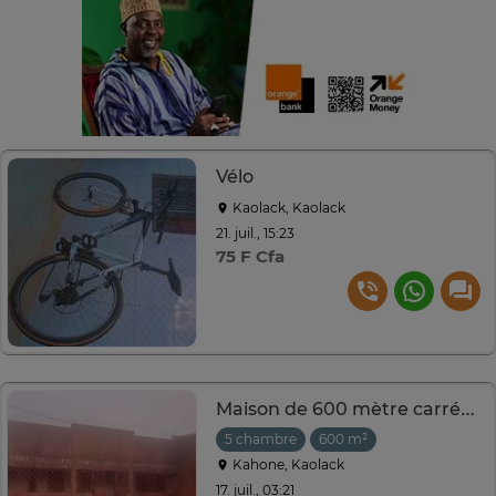
Vélo
Kaolack, Kaolack
21. juil., 15:23
75 F Cfa
Maison de 600 mètre carrés à vendre sur Kaolack
5 chambre
600 m²
Kahone, Kaolack
17. juil., 03:21