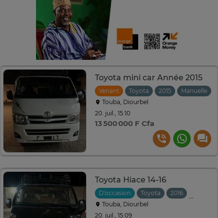
Toyota mini car Année 2015
Venant
Toyota
2015
Manuelle
Touba, Diourbel
20. juil., 15:10
13 500 000 F Cfa
Toyota Hiace 14-16
D'occasion
Toyota
2016
Manuell
Touba, Diourbel
20. juil., 15:09