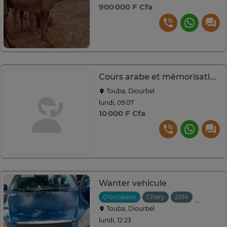
900 000 F Cfa
Cours arabe et mémorisation Coran conforme charia
Touba, Diourbel
lundi, 09:07
10 000 F Cfa
Wanter vehicule
D'occasion
Chery
2014
Manuelle
Touba, Diourbel
lundi, 12:23