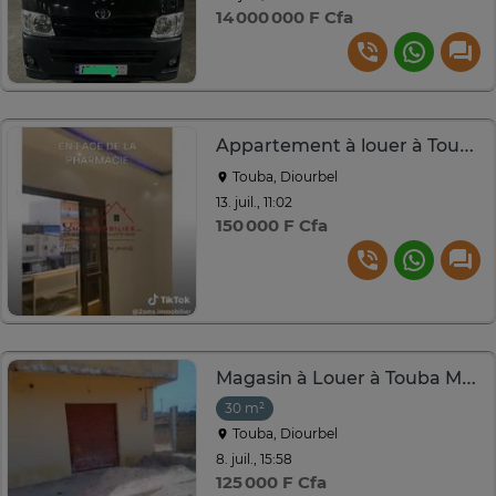
14 000 000 F Cfa
Appartement à louer à Touba Khaïra
Touba, Diourbel
13. juil., 11:02
150 000 F Cfa
Magasin à Louer à Touba Mbal à côté du marché Ocass
30 m²
Touba, Diourbel
8. juil., 15:58
125 000 F Cfa