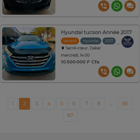
Hyundai tucson Année 2017
Venant
Hyundai
2017
Automati
Sacré-cœur, Dakar
mercredi, 14:00
10 500 000 F Cfa
1
2
3
4
5
6
7
8
...
86
87