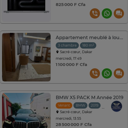
825 000 F Cfa
Appartement meublé à louer sacré cœur derrière pape Diop
3 chambre
180 m²
Sacré-cœur, Dakar
mercredi, 17:49
1 100 000 F Cfa
BMW X5 PACK M Année 2019
Venant
BMW
2019
Automatique
Sacré-cœur, Dakar
mercredi, 13:55
28 500 000 F Cfa