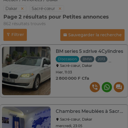
Dakar
Sacré-cœur
Page 2 résultats pour Petites annonces
862 résultats trouvés
Filtrer
Sauvegarder la recherche
BM series 5 xdrive 4Cylindres
D'occasion
BMW
2013
Automati
Sacré-cœur, Dakar
Hier, 11:03
2 800 000 F Cfa
Chambres Meublées à Sacré-Coeur
Sacré-cœur, Dakar
mercredi, 23:05