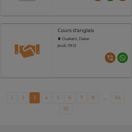
Cours d'anglais
Ouakam, Dakar
jeudi, 09:12
1
2
3
4
5
6
7
8
...
54
55