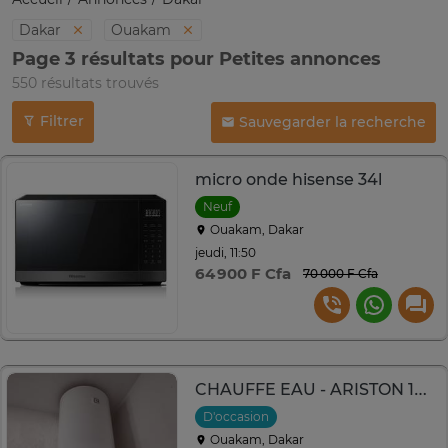
Dakar
Ouakam
Page 3 résultats pour Petites annonces
550 résultats trouvés
Filtrer
Sauvegarder la recherche
micro onde hisense 34l
Neuf
Ouakam, Dakar
jeudi, 11:50
64 900 F Cfa
70 000 F Cfa
CHAUFFE EAU - ARISTON 100L
D'occasion
Ouakam, Dakar