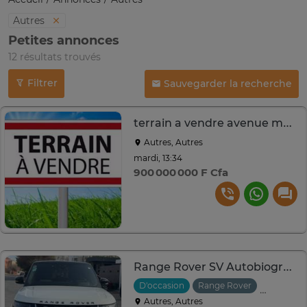
Autres
Petites annonces
12 résultats trouvés
Filtrer
Sauvegarder la recherche
terrain a vendre avenue malick sy
Autres, Autres
mardi, 13:34
900 000 000 F Cfa
Range Rover SV Autobiography - modele 2020 / fully loaded
D'occasion
Range Rover
2020
A
Autres, Autres