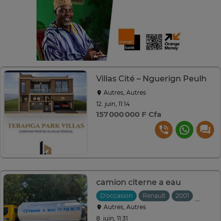
Villas Cité – Nguerign Peulh
Autres, Autres
12. juin, 11:14
157 000 000 F Cfa
camion citerne a eau
D'occasion
Renault
2001
Manuel
Autres, Autres
8. juin, 11:31