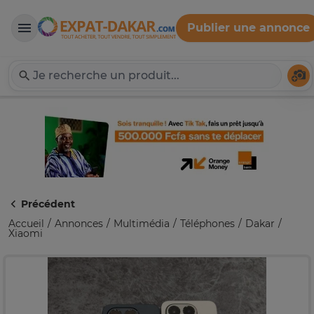
Publier une annonce
Expat-Dakar
Té
Précédent
Accueil
Annonces
Multimédia
Téléphones
Dakar
Xiaomi