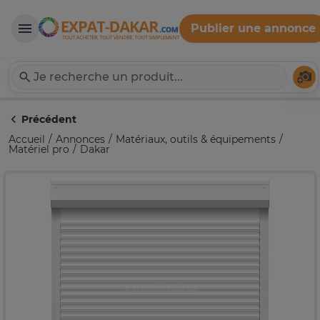
Publier une annonce
Expat-Dakar
Té
Précédent
Accueil
Annonces
Matériaux, outils & équipements
Matériel pro
Dakar