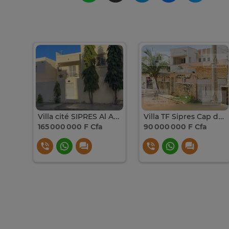
Villa à vendre à SIPRES 2
Villa cité SIPRES Al Ahzard de Zac MBAO sortie 9
Villa TF Sipres Cap des Biches
165 000 000 F Cfa
90 000 000 F Cfa