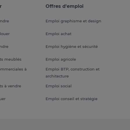
r
Offres d'emploi
endre
Emploi graphisme et design
louer
Emploi achat
endre
Emploi hygiène et sécurité
ts meublés
Emploi agricole
ommerciales à
Emploi BTP, construction et
architecture
s à vendre
Emploi social
uer
Emploi conseil et stratégie