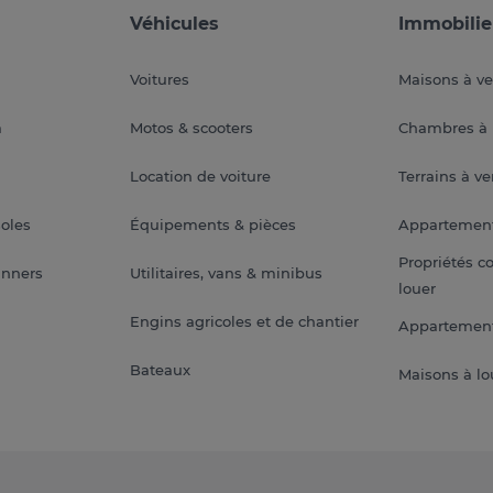
Véhicules
Immobilie
Voitures
Maisons à v
a
Motos & scooters
Chambres à 
Location de voiture
Terrains à v
soles
Équipements & pièces
Appartemen
Propriétés c
anners
Utilitaires, vans & minibus
louer
Engins agricoles et de chantier
Appartement
Bateaux
Maisons à lo