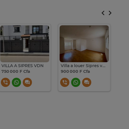
VILLA A SIPRES VDN
Villa a louer Sipres vdn
Vill
750 000 F Cfa
900 000 F Cfa
300