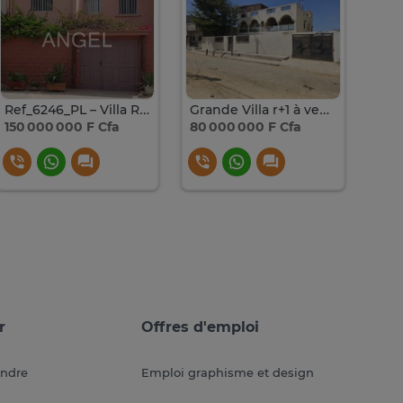
Ref_6246_PL – Villa R+1 à vendre à HLM Grand Médine
Grande Villa r+1 à vendre à keur ndiaye lo
150 000 000 F Cfa
80 000 000 F Cfa
67 
r
Offres d'emploi
endre
Emploi graphisme et design