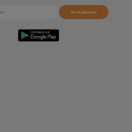
Je m'abonne
il