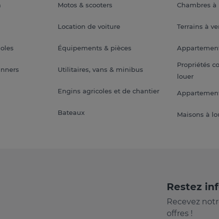
a
Motos & scooters
Chambres à 
Location de voiture
Terrains à v
soles
Équipements & pièces
Appartemen
Propriétés c
anners
Utilitaires, vans & minibus
louer
Engins agricoles et de chantier
Appartement
Bateaux
Maisons à lo
Restez in
Recevez notr
offres !