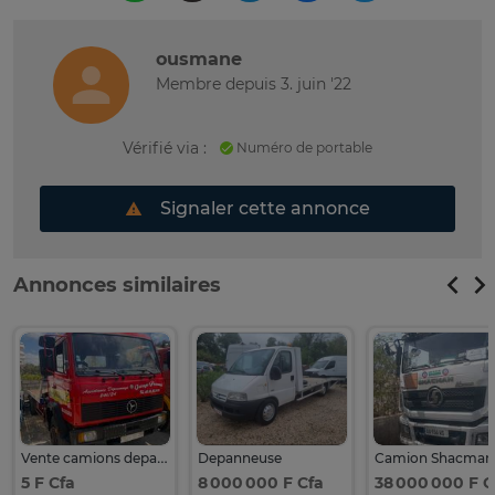
ousmane
Membre depuis 3. juin '22
Vérifié via :
Numéro de portable
Signaler cette annonce
Annonces similaires
Vente camions depanneuse
Depanneuse
Camion Shacman
5 F Cfa
8 000 000 F Cfa
38 000 000 F C