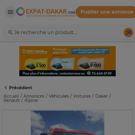
Publier une annonce
Expat-Dakar
Té
Précédent
Accueil
Annonces
Véhicules
Voitures
Dakar
Renault
Alpine