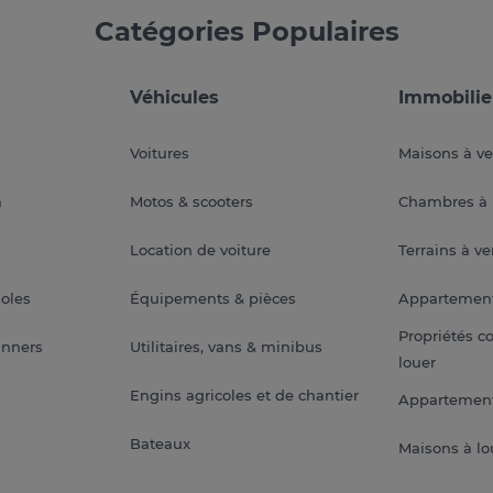
Catégories Populaires
Véhicules
Immobilie
Voitures
Maisons à v
a
Motos & scooters
Chambres à 
Location de voiture
Terrains à v
soles
Équipements & pièces
Appartemen
Propriétés c
anners
Utilitaires, vans & minibus
louer
Engins agricoles et de chantier
Appartement
Bateaux
Maisons à lo