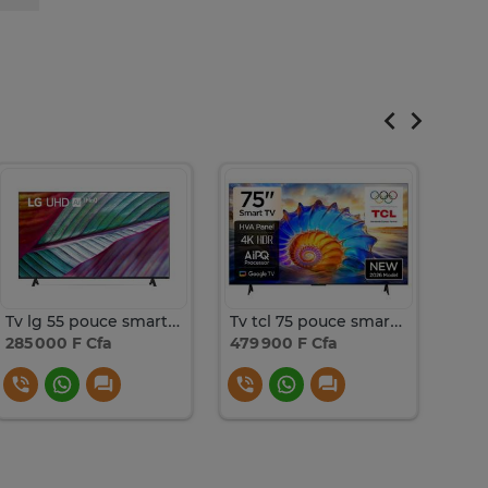
Tv lg 55 pouce smart tv
Tv tcl 75 pouce smart tv
285 000 F Cfa
479 900 F Cfa
445