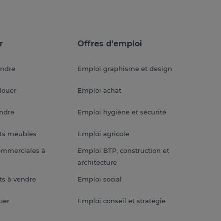
r
Offres d'emploi
endre
Emploi graphisme et design
louer
Emploi achat
endre
Emploi hygiène et sécurité
ts meublés
Emploi agricole
ommerciales à
Emploi BTP, construction et
architecture
s à vendre
Emploi social
uer
Emploi conseil et stratégie