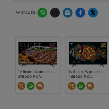
PARTAGER
Tv 43 lg pouce smart tv
Tv ibson 65 pouce smart tv
Tv ibson 75 pouce smart tv
275 000 F Cfa
465 000 F Cfa