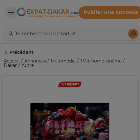
Publier une annonce
Expat-Dakar
Té
Précédent
Accueil
Annonces
Multimédia
TV & home cinéma
Dakar
Autre