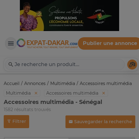
Publier une annonce
Expat-Dakar
Té
Accueil
Annonces
Multimédia
Accessoires multimédia
Multimédia
Accessoires multimédia
Accessoires multimédia - Sénégal
1582 résultats trouvés
Filtrer
Sauvegarder la recherche