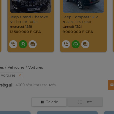
Jeep Grand Cherokee Overland 2019 À Vendre
Jeep Compass SUV Noir Essence Automatique
Liberte 6, Dakar
Almadies, Dakar
mercredi, 12:18
samedi, 13:21
12 500 000 F CFA
9 000 000 F CFA
es
Véhicules
Voitures
Voitures
énégal
4000 résultats trouvés
Galerie
Liste