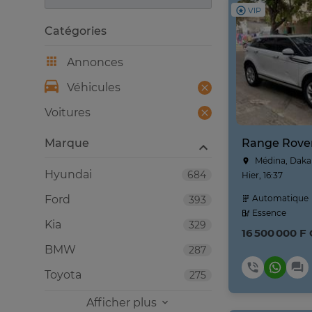
VIP
Catégories
Annonces
Véhicules
Voitures
Marque
Médina, Daka
Hyundai
684
Hier, 16:37
Ford
Automatique
393
Essence
Kia
329
16 500 000 F
BMW
287
Toyota
275
Afficher plus