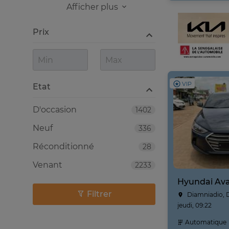
Afficher plus
Prix
VIP
Etat
D'occasion
1402
Neuf
336
Réconditionné
28
Venant
2233
Hyundai Ava
Filtrer
Diamniadio, 
jeudi, 09:22
Automatique