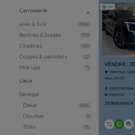
VIP
Carrosserie
4x4s & SUV
2966
Berlines & breaks
759
Citadines
150
Coupés & cabriolets
52
Pick-ups
71
Mermoz, Dak
Hier, 00:09
Lieux
Automatique
Sénégal
Essence
25 900 000 F
Dakar
3916
Diourbel
5
Thiès
75