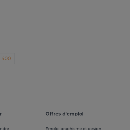
400
r
Offres d'emploi
endre
Emploi graphisme et design