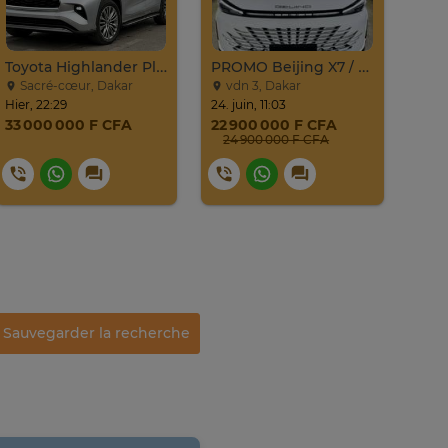
Toyota Highlander Platinium 2023
PROMO Beijing X7 / 2025
Sacré-cœur, Dakar
vdn 3, Dakar
Gu
Hier, 22:29
24. juin, 11:03
20. ju
33 000 000 F CFA
22 900 000 F CFA
4 8
24 900 000 F CFA
Sauvegarder la recherche