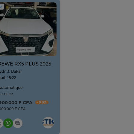
IP
EWE RX5 PLUS 2025
vdn 3, Dakar
juil., 18:22
utomatique
ssence
 900 000 F CFA
- 8.8%
000 000 F CFA