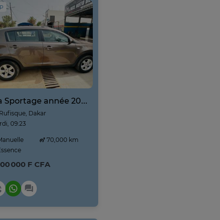
IP
Kia Sportage année 2025
Rufisque, Dakar
di, 09:23
anuelle
70,000 km
ssence
800 000 F CFA