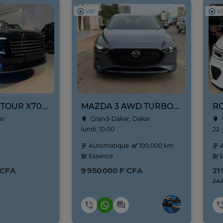
VIP
V
VENDRE : JETOUR X70L NEUF NOUVEAU MODÈLE ANNE 2026
MAZDA 3 AWD TURBO 2021
RO
ar
Grand-Dakar, Dakar
lundi, 10:00
22. 
Automatique
100,000 km
A
Essence
E
 CFA
9 950 000 F CFA
21
24 