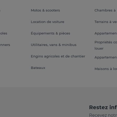
a
Motos & scooters
Chambres à 
Location de voiture
Terrains à v
soles
Équipements & pièces
Appartemen
Propriétés c
anners
Utilitaires, vans & minibus
louer
Engins agricoles et de chantier
Appartement
Bateaux
Maisons à lo
Restez in
Recevez notr