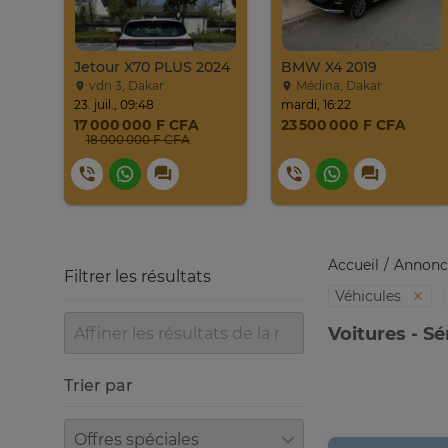
Jetour X70 PLUS 2024
BMW X4 2019
vdn 3, Dakar
Médina, Dakar
23. juil., 09:48
mardi, 16:22
17 000 000 F CFA
23 500 000 F CFA
18 000 000 F CFA
Accueil
Annonc
Filtrer les résultats
Véhicules
Voitures - S
Trier par
Trier par