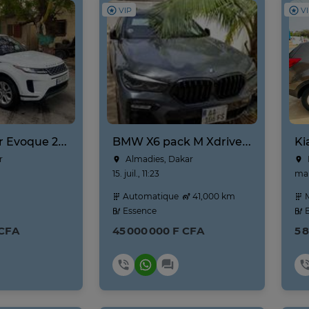
VIP
V
Range Rover Evoque 2020
BMW X6 pack M Xdrive 40i Année 2021-2022 prix négociable
r
Almadies, Dakar
15. juil., 11:23
mar
Automatique
41,000 km
M
Essence
E
 CFA
45 000 000 F CFA
5 