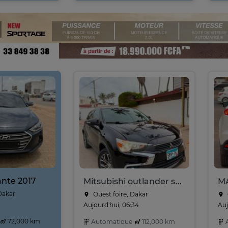
nte 2017
Mitsubishi outlander sport Année 2017
Dakar
Ouest foire, Dakar
Aujourd'hui, 06:34
Auj
72,000 km
Automatique
112,000 km
A