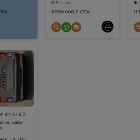
Essence
E
CFA
6 950 000 F CFA
11
Ford explorer xlt 4×4 2023
ainies, Dakar
05
105,000 km