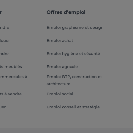
r
Offres d'emploi
endre
Emploi graphisme et design
louer
Emploi achat
endre
Emploi hygiène et sécurité
ts meublés
Emploi agricole
ommerciales à
Emploi BTP, construction et
architecture
s à vendre
Emploi social
uer
Emploi conseil et stratégie