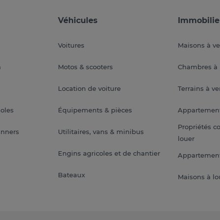
Véhicules
Immobilie
Voitures
Maisons à v
a
Motos & scooters
Chambres à 
Location de voiture
Terrains à v
soles
Équipements & pièces
Appartemen
Propriétés c
anners
Utilitaires, vans & minibus
louer
Engins agricoles et de chantier
Appartement
Bateaux
Maisons à lo