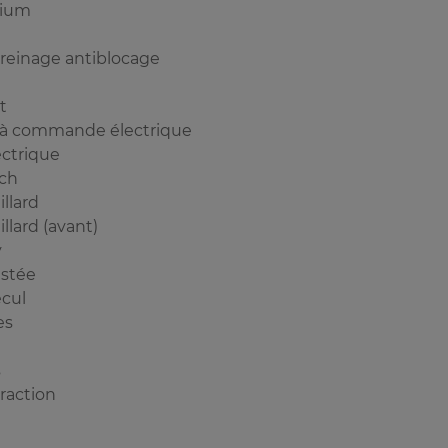
nium
reinage antiblocage
t
 à commande électrique
ectrique
nch
llard
llard (avant)
y
istée
cul
es
s
raction