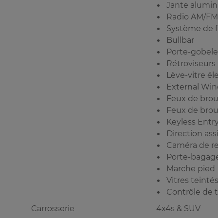
Jante alumi
Radio AM/FM
Système de f
Bullbar
Porte-gobele
Rétroviseurs
Lève-vitre él
External Wi
Feux de broui
Feux de broui
Keyless Entr
Direction ass
Caméra de re
Porte-bagag
Marche pied
Vitres teinté
Contrôle de t
Carrosserie
4x4s & SUV