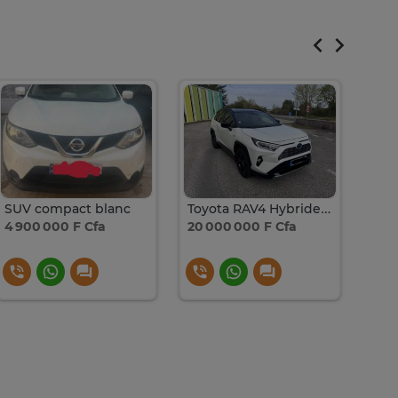
SUV compact blanc
Toyota RAV4 Hybride Blanc SUV 2021 Économique
4 900 000 F Cfa
20 000 000 F Cfa
5 50