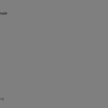
noir
nné