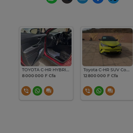
Jeep Renegade 4x4 SUV compact blanc
TOYOTA C-HR HYBRIDE 2018
Toyota C-HR SUV Compact vert Fluo Vif Maniable
8 000 000 F Cfa
12 800 000 F Cfa