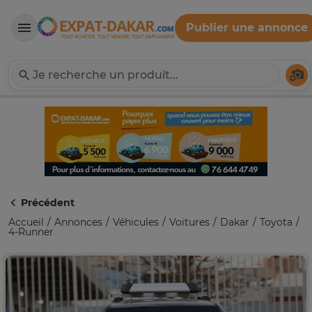
Publier une annonce
Expat-Dakar
Té
Précédent
Accueil
Annonces
Véhicules
Voitures
Dakar
Toyota
4-Runner