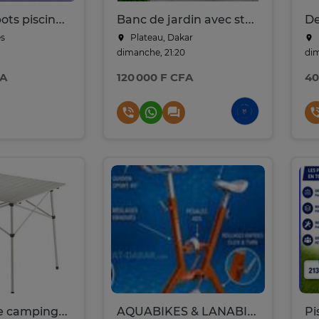
Bestway robots piscines 2-en-1 fond et surface sans fil
Banc de jardin avec structure en alu, avec coussin
s
Plateau, Dakar
dimanche, 21:20
dim
FA
120 000 F CFA
40
Table pliante camping/extérieur COLEMAN en aluminium
AQUABIKES & LANABIKES DE WATERFLEX