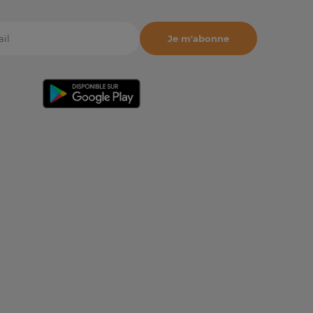
Je m'abonne
il