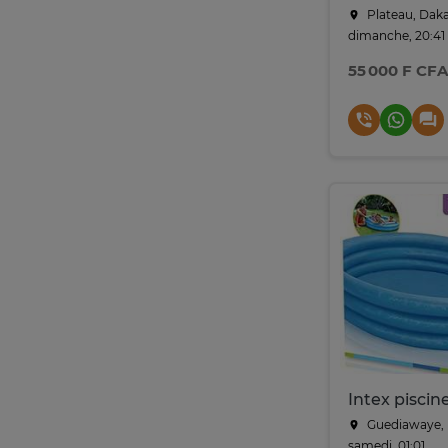
Plateau, Dak
dimanche, 20:41
55 000 F CFA
Guediawaye, 
samedi, 01:01