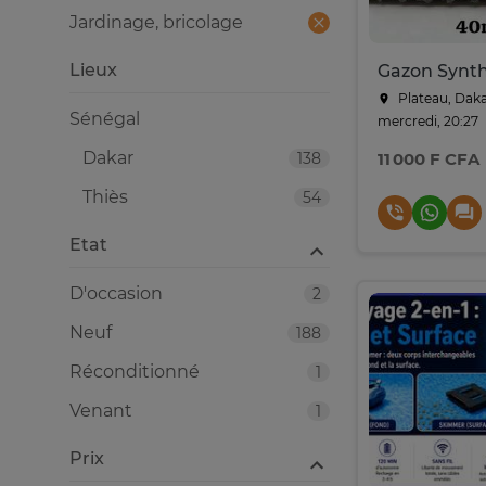
Jardinage, bricolage
Lieux
Plateau, Dak
Sénégal
mercredi, 20:27
Dakar
138
11 000 F CFA
Thiès
54
Etat
D'occasion
2
Neuf
188
Réconditionné
1
Venant
1
Prix