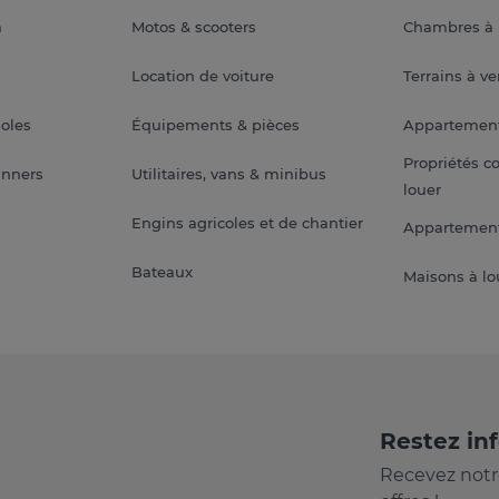
a
Motos & scooters
Chambres à 
Location de voiture
Terrains à v
soles
Équipements & pièces
Appartemen
Propriétés c
anners
Utilitaires, vans & minibus
louer
Engins agricoles et de chantier
Appartement
Bateaux
Maisons à lo
Restez in
Recevez notr