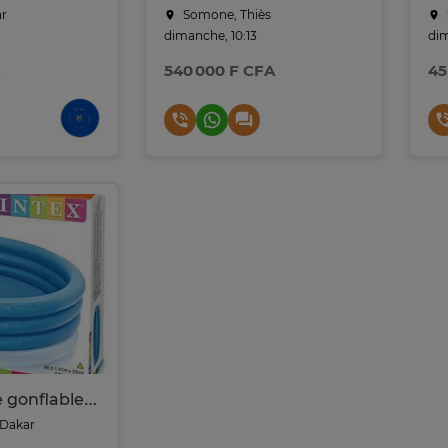
ar
Somone, Thiès
dimanche, 10:13
di
540 000 F CFA
45
Intex piscine gonflable 1,47 x 33 cm bleu 3 anneaux
Dakar