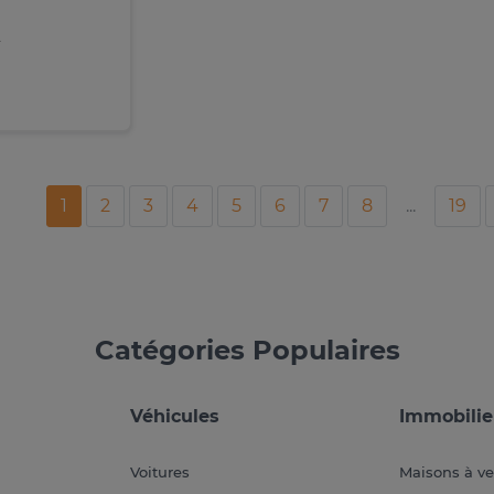
1
2
3
4
5
6
7
8
...
19
Catégories Populaires
Véhicules
Immobilie
Voitures
Maisons à v