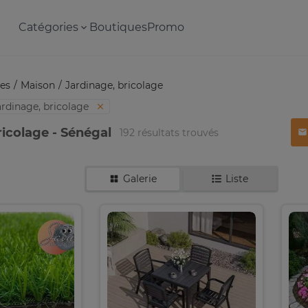
Catégories
Boutiques
Promo
es
Maison
Jardinage, bricolage
ardinage, bricolage
ricolage - Sénégal
192 résultats trouvés
Galerie
Liste