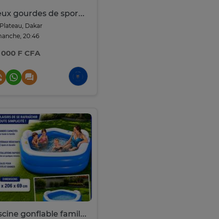
Deux gourdes de sport de 1,9 L 10h de conservation
Plateau, Dakar
anche, 20:46
 000 F CFA
Piscine gonflable familiale 213x206 cm PVC épais