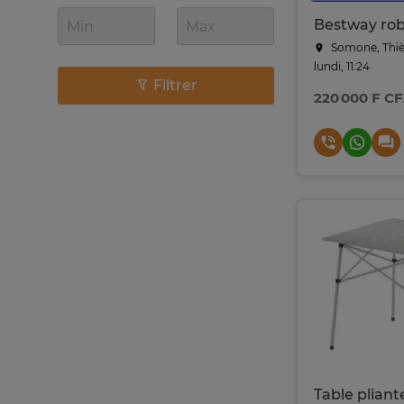
Somone, Thiè
lundi, 11:24
Filtrer
220 000 F C