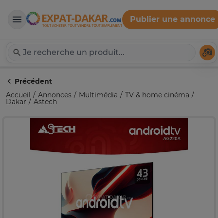
Publier une annonce
Expat-Dakar
Té
Précédent
Accueil
Annonces
Multimédia
TV & home cinéma
Dakar
Astech