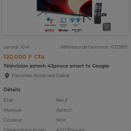
samedi, 10:41
Référence de l'annonce : 6723891
120 000 F Cfa
Télévision astech 43pouce smart tv Google
Parcelles Assainies
Dakar
Détails
Etat
Neuf
Marque
Astech
Couleur
Noir
Dimensions écran
43.0 Pouces