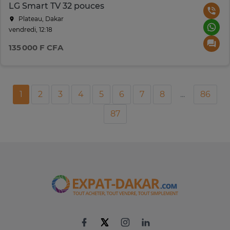
LG Smart TV 32 pouces
Plateau, Dakar
vendredi, 12:18
135 000 F CFA
1
2
3
4
5
6
7
8
...
86
87