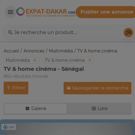
Publier une annonce
Expat-Dakar
Té
Accueil
Annonces
Multimédia
TV & home cinéma
Multimédia
TV & home cinéma
TV & home cinéma - Sénégal
865 résultats trouvés
Filtrer
Sauvegarder la recherche
Galerie
Liste
VIP