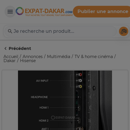
Publier une annonce
Expat-Dakar
Té
Précédent
Accueil
Annonces
Multimédia
TV & home cinéma
Dakar
Hisense