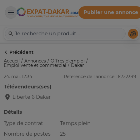
Publier une annonce
Expat-Dakar
Té
Précédent
Accueil
Annonces
Offres d'emploi
Emploi vente et commercial
Dakar
24. mai, 12:34
Référence de l'annonce : 6722399
Télévendeurs(ses)
Liberte 6
Dakar
Détails
Type de contrat
Temps plein
Nombre de postes
25