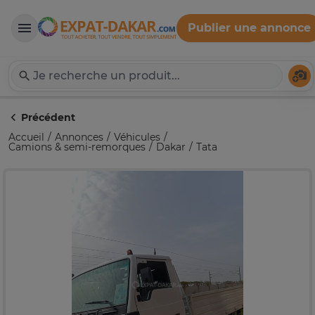
Publier une annonce
Expat-Dakar
Té
Précédent
Accueil
Annonces
Véhicules
Camions & semi-remorques
Dakar
Tata